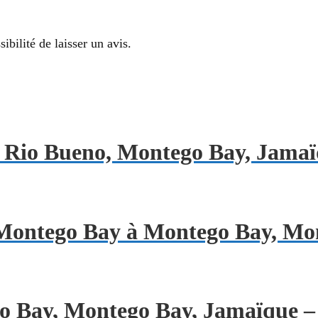
ibilité de laisser un avis.
 à Rio Bueno, Montego Bay, Jama
d Montego Bay à Montego Bay, Mo
go Bay, Montego Bay, Jamaïque –