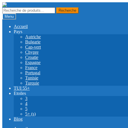
Skip
Skip
to
to
Recherche
Recherche
navigation
content
pour :
Menu
Accueil
Pays
Autriche
Bulgarie
Cap-vert
Chypre
Croatie
Espagne
France
Portugal
Tunisie
Turquie
TUI 55+
Etoiles
3
4
5
5+ (s)
Blog