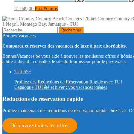
€
1 949,00
Prix & infos
L'hôtel Country Country B
à Negril, Montego Bay, Jamaïque - TUI
Rechercher :
Bonnes Vacances
Comparez et réservez des vacances de luxe à prix abordables.
BonnesVacances.be vous aide à trouver les meilleures offres d’hôtels
à titre indicatif : consultez le site du fournisseur pour le prix exact.
TUI 55+
Profitez des Réductions de Réservation Rapide avec TUI
Catalogue TUI été et hiver : vos vacances idéales
Réductions de réservation rapide
Profitez maintenant des réductions de réservation rapide chez TUI. Déc
Découvrez toutes les offres