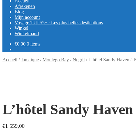
Accueil
Afrekenen
Blog
Mijn account
Voyage TUI 55+ : Les plus belles destinations
Winkel
Winkelmand
€
0,00
0 items
Accueil
/
Jamaïque
/
Montego Bay
/
Negril
/
L’hôtel Sandy Haven à 
L’hôtel Sandy Haven
€
1 559,00