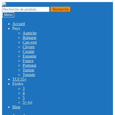
Skip
Skip
to
to
Recherche
Recherche
navigation
content
pour :
Menu
Accueil
Pays
Autriche
Bulgarie
Cap-vert
Chypre
Croatie
Espagne
France
Portugal
Tunisie
Turquie
TUI 55+
Etoiles
3
4
5
5+ (s)
Blog