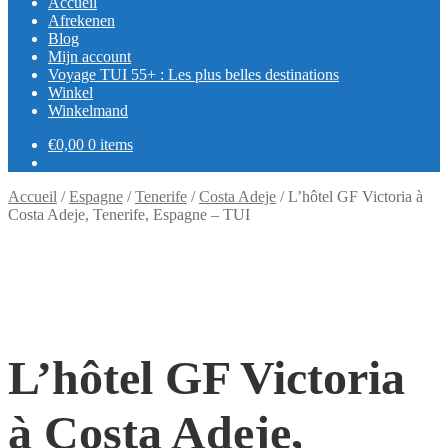
Accueil
Afrekenen
Blog
Mijn account
Voyage TUI 55+ : Les plus belles destinations
Winkel
Winkelmand
€
0,00
0 items
Accueil
/
Espagne
/
Tenerife
/
Costa Adeje
/
L’hôtel GF Victoria à
Costa Adeje, Tenerife, Espagne – TUI
L’hôtel GF Victoria
à Costa Adeje,