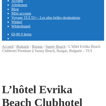
Accueil
Afrekenen
Blog
Mijn account
Voyage TUI 55+ : Les plus belles destinations
Winkel
Winkelmand
€
0,00
0 items
Accueil
/
Bulgarie
/
Burgas
/
Sunny Beach
/
L’hôtel Evrika Beach
Clubhotel Premium à Sunny Beach, Burgas, Bulgarie – TUI
L’hôtel Evrika
Beach Clubhotel