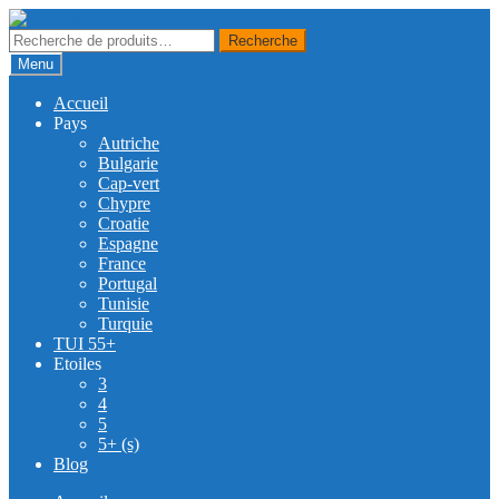
Skip
Skip
to
to
Recherche
Recherche
navigation
content
pour :
Menu
Accueil
Pays
Autriche
Bulgarie
Cap-vert
Chypre
Croatie
Espagne
France
Portugal
Tunisie
Turquie
TUI 55+
Etoiles
3
4
5
5+ (s)
Blog