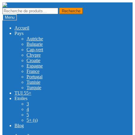
Skip
Skip
to
to
Recherche
Recherche
navigation
content
pour :
Menu
Accueil
Pays
Autriche
Bulgarie
Cap-vert
Chypre
Croatie
Espagne
France
Portugal
Tunisie
Turquie
TUI 55+
Etoiles
3
4
5
5+ (s)
Blog