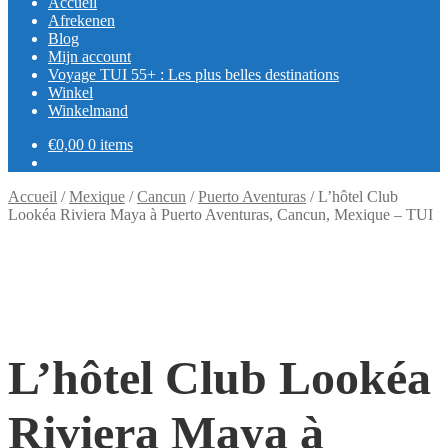
Accueil
Afrekenen
Blog
Mijn account
Voyage TUI 55+ : Les plus belles destinations
Winkel
Winkelmand
€
0,00
0 items
Accueil
/
Mexique
/
Cancun
/
Puerto Aventuras
/
L’hôtel Club
Lookéa Riviera Maya à Puerto Aventuras, Cancun, Mexique – TUI
L’hôtel Club Lookéa
Riviera Maya à